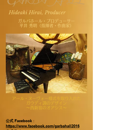
Hideaki Hirai, Producer
ガルバホール・プロデューサー
平井 秀明（指揮者・作曲家）
​アール・ヌーヴォー様式を取り入れた
ガウディ調のデザイン
​～西新宿のオアシス～
公式
Facebook：
https://www.facebook.com/garbahall2016