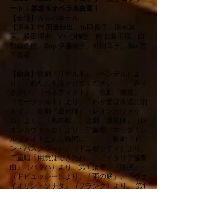
ート ♪ 器楽＆オペラ名曲選！
【会場】ガルバホール
【演奏】Pf 田邊紗世、角田貴子、清水真
実、横田理央、Vn 小柳悠、Fl 加藤千理、Cl
加藤優穂、Sop 伊藤祐子、刈田享子、Bar 宮
下嘉彦
【曲目】歌劇『リナルド』（ヘンデル）よ
り、「わたしを泣かせてください」、「みそ
さざい」（ベネディクト）、歌劇『魔笛』
（モーツァルト）より、「わが愛は永遠に消
えて」、歌劇『道化師』（レオンカヴァッ
ロ）より、「鳥の歌」、歌劇『道化師』（レ
オンカヴァッロ）より、二重唱「ネッダ！シ
ルヴィオ！こんな時間に...」 、歌劇『ド
ン・パスクワーレ』（ドニゼッティ）より、
二重唱「用意はできたわ」、『イタリア協奏
曲』（バッハ）より、第１楽章、『版画』
（ドビュッシー）より、「雨の庭」、『ヴァ
イオリン・ソナタ』（フランク）より、 第1
楽章、「椿姫の主題による幻想曲」（ジュナ
ン）、「クラリネットとピアノのためのソ
ロ・ドゥ・コンクール」（メサジェ）、「ク