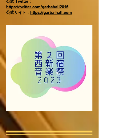
公式
Twitter：
https://twitter.com/garbahall2016
公式サイト
：
https://garba-hall.com