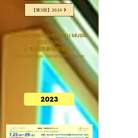
【第3回】2024
The 2nd NISHI-SHINJUKU MUSIC
FESTIVAL
～第2回西新宿音楽祭～
Hideaki Hirai, General Producer
2023