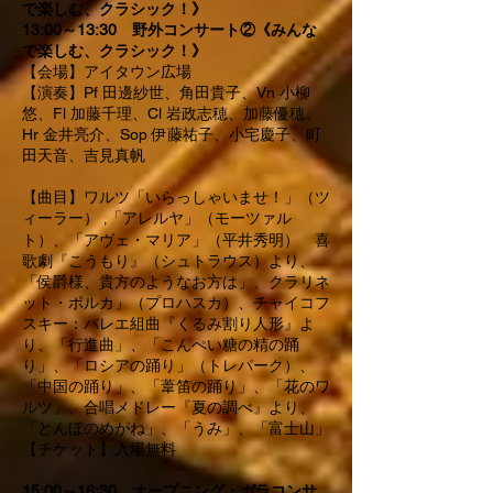
で楽しむ、クラシック！》
13:00～13:30 野外コン サート②《みんな
で楽しむ、クラシック！》
【会場】アイタウン広場
【演奏】Pf
田邊紗世、
角田貴子、Vn 小柳
悠、Fl 加藤千理、Cl 岩政志穂、加藤優穂、
Hr 金井亮介、Sop 伊藤祐子、小宅慶子、町
田天音、吉見真
帆
​【曲目】
ワルツ「いらっしゃいませ！」（ツ
ィーラー）
「アレルヤ」（モーツァル
,
ト）、
「アヴェ・マリア」（平井秀明）
、
喜
歌劇『こうもり』（シュトラウス）より、
「侯爵様、貴方のようなお方は」、クラリネ
ット・ポルカ」（プロハスカ）、
チャイコフ
スキー：バレエ組曲『くるみ割り人形』よ
り、「行進曲」、「こんぺい糖の精の踊
り」、「ロシアの踊り」（トレパーク）、
「中国の踊り」、「葦笛の踊り」、「花のワ
ルツ」、
合唱メドレー『夏の調べ』より、
「とんぼのめがね」、「うみ」、「富士山」
【チケット】入場無料
15:00～16:30 オープニング・ガラコンサ