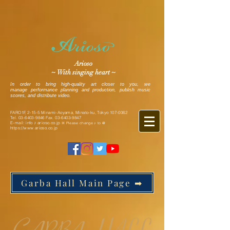
Arioso
~ With singing heart ~
In order to bring high-quality art closer to you, we
manage performance planning and production, publish music
scores, and distribute video.
FARO1F, 2-15-5 Minami-Aoyama, Minato-ku, Tokyo
107-0062
Tel.
03-6403-9846
Fax.
03-6403-9847
E-mail: info ♪ arioso.co.jp
※ Please change ♪ to @
https://www.arioso.co.jp
Garba Hall Main Page ➡