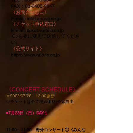
FAX：03-6403-9847
《お問合せ窓口》
E-mail: info♪
arioso.co.jp
《チケット申込窓口》
E-mail: ticket♪
arioso.co.jp
​※♪を＠に変えて送信してくださ
い。
《公式サイト》
https://www.arioso.co.jp
《CONCERT SCHEDULE》
​※2023/07/28 13
:00更新
※チケットは全て税込価格/全席自由
■7月23日（日）DAY１
11:00～11:30 野外コンサート①《みんな