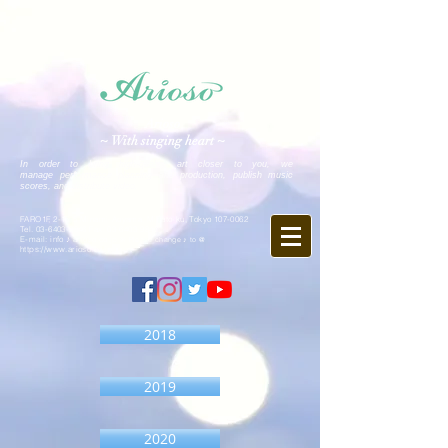
Arioso
~ With singing heart ~
In order to bring high-quality art closer to you, we
manage performance planning and production, publish music
scores, and distribute video.
FARO1F, 2-15-5 Minami-Aoyama, Minato-ku, Tokyo
107-0062
Tel.
03-6403-9846
Fax.
03-6403-9847
E-mail: info ♪ arioso.co.jp
※ Please change ♪ to @
https://www.arioso.co.jp
2018
2019
2020