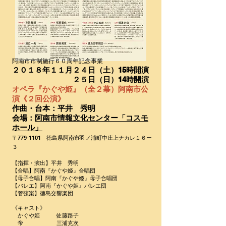
阿南市市制施行６０周年記念事業
２０１８年１１月２４日（土）15時開演
２５日（日）14時開演
オペラ『かぐや姫』（全２幕）阿南市公
演《２回公演》
作曲・台本：平井 秀明
会場：
阿南市情報文化センター「コスモ
ホール」
〒779-1101 徳島県阿南市羽ノ浦町中庄上ナカレ１６ー
３
【指揮・演出】平井 秀明
【合唱】阿南『かぐや姫』合唱団
【母子合唱】阿南『かぐや姫』母子合唱団
【バレエ】阿南『かぐや姫』バレエ団
【管弦楽】徳島交響楽団
《キャスト》
かぐや姫 佐藤路子
帝 三浦克次