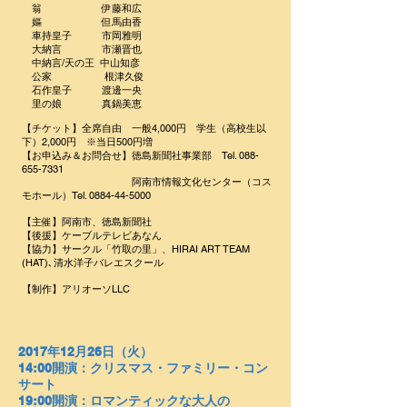
翁 伊藤和広
嫗 但馬由香
車持皇子 市岡雅明
大納言 市瀬晋也
中納言/天の王 中山知彦
公家 根津久俊
石作皇子 渡邊一央
里の娘 真鍋美恵
【チケット】全席自由 一般4,000円 学生（高校生以
下）2,000円 ※当日500円増
【お申込み＆
お問合せ】徳島新聞社事業部 Tel.
088-
655-7331
阿南市情報文化センター（コス
モホール）Tel.
0884-44-5000
【主催】阿南市、徳島新聞社
【後援】ケーブルテレビあなん
【協力】サークル「竹取の里」、HIRAI ART TEAM
(HAT)､清水洋子バレエスクール
【制作】
アリオーソLLC
2017年12月26日（火）
14:00開演：クリスマス・ファミリー・コン
サート
19:00開演：ロマンティックな大人の