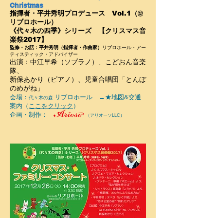
Christmas
指揮者・平井秀明プロデュース Vol.1（@
リブロホール）
《代々木の四季》シリーズ 【クリスマス音
楽祭2017】
リブロホール・アー
監修・お話：平井秀明（指揮者・作曲家）
ティスティック・アドバイザー
出演：中江早希（ソプラノ）、こどおん音楽
隊、
新保あかり（ピアノ）、児童合唱団「とんぼ
のめがね」
会場：
リブロホール →★地図&交通
代々木の森
案内（
ここをクリック
）
​企画・制作：
（アリオーソLLC）