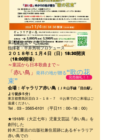
童謡誕生１００年記念
指揮者・平井秀明プロデュース
２０１８年１１月４日（日）18:30開演
（18:00開場）
～
童謡から日本歌曲まで～
“歌の花
「赤い鳥」
発祥の地が贈る
完売御礼！！
束”
会場：ギャラリア赤い鳥
（ＪＲ山手線「目白駅」
より徒歩５分）
東京都豊島区目白３－１８－７ ※お車でのご来場はご
遠慮ください。
Tel．03－3565-6101 （平日11：00~18：00）
★1918年（大正七年）児童文芸誌『赤い鳥』を
創刊した
鈴木三重吉の出版社兼住居跡にあるギャラリア
赤い鳥での