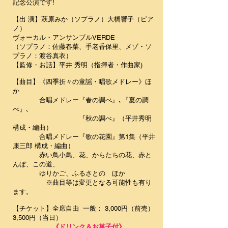
記念公演です!
【出 演】萩原みか（ソプラノ）大橋響子（ピア
ノ）
ヴォーカル・アンサンブルVERDE
（ソプラノ：佐藤春菜、手老香保里、メゾ・ソ
プラノ：渡谷真衣）
【監修・お話】平井 秀明（指揮者・作曲家)
【曲目】《四季折々の童謡・唱歌メドレー》ほ
か
合唱メドレー『春の調べ』､『夏の調
べ』､
『秋の調べ』（平井秀明
構成・編曲）
合唱メドレー『歌の花園』第1集（平井
康三郎 構成・編曲）
赤い鳥小鳥、花、からたちの花、赤と
んぼ、この道、
ゆりかご、ふるさとの ほか
※曲目等は変更となる可能性も有り
ます。
【チケット】全席自由 一般： 3,000円（前売）
3,500円（当日）
《ドリンク＆お菓子付》