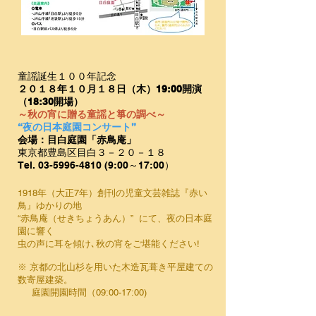
童謡誕生１００年記念
２０１８年１０月１８日（木）19:00開演
（18:30開場）
～秋の宵に贈る童謡と箏の調べ～
“夜の日本庭園コンサート”
会場：目白庭園「赤鳥庵」
東京都豊島区目白３－２０－１８
Tel.
03-5996-4810 (9
:00～17:00）
1918年（大正7年）創刊の児童文芸雑誌『赤い
鳥』ゆかりの地
“赤鳥庵（せきちょうあん）” にて、夜の日本庭
園に響く
虫の声に耳を傾け､秋の宵をご堪能ください!
※ 京都の北山杉を用いた木造瓦葺き平屋建ての
数寄屋建築。
庭園開園時間（09:00-17:00)