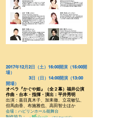
2017年12月2日（土）16:00開演（15:00開
場）
3日（日）14:00開演（13
:00
開場）
オペラ『かぐや姫』（全２幕）福井公演
作曲・台本・指揮・演出
：平井秀明
出演：嘉目真木子、加耒徹、立花敏弘、
但馬由香、布施雅也、高田智士ほか
会場：ハピリンホール能舞台
制作協力：
（アリオーソLLC）