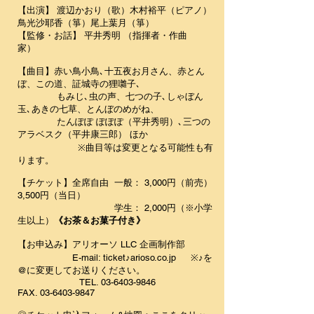
【出演】 渡辺かおり（歌）木村裕平（ピアノ）
鳥光沙耶香（箏）尾上葉月（箏）
【監修・お話】 平井秀明 （指揮者・作曲
家）
【曲目】赤い鳥小鳥､十五夜お月さん、赤とん
ぼ、この道、証城寺の狸囃子､
もみじ､虫の声、七つの子､しゃぼん
玉､あきの七草、とんぼのめがね、
たんぽぽ ぽぽぽ（平井秀明）､三つの
アラベスク（平井康三郎） ほか
※曲目等は変更となる可能性も有
ります。
【チケット】全席自由 一般： 3,000円（前売）
3,500円（当日）
学生： 2,000円（※小学
生以上）
《お茶＆お菓子付き》
【お申込み】アリオーソ LLC 企画制作部
E-mail: ticket♪arioso.co.jp ※♪を
@に変更してお送りください。
TEL.
03-6403-9846
FAX.
03-6403-9847