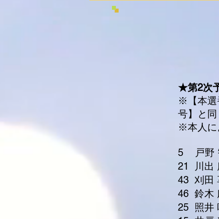
★
第2次
※【本選
号】と同
※本人に
5
戸野
21 川出
43 刈田
46 鈴木
25 照井