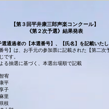
【第３回平井康三郎声楽コンクール】
《第２次予選》結果発表
予選通過者の【本選番号】、【氏名】を記載いたし
番号】は、お手元の参加票に記載された【第二次
じです。
よる抽選に基づく、本選出
場順で記載
 智宥
 康平
 享子
 麻里
 咲枝