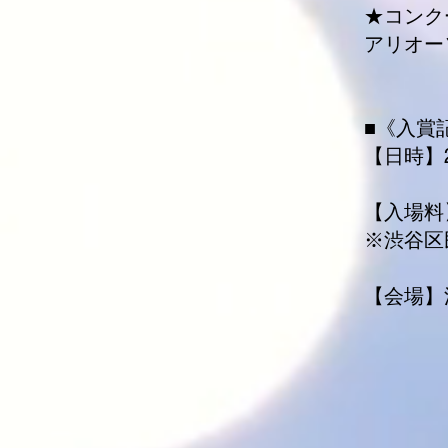
★コンク
アリオー
■《入賞
【日時】2
【入場料
※渋谷区
【会場】