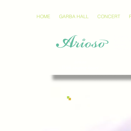
HOME
GARBA HALL
CONCERT
In order to 
to you, w
planning a
music scores
Arioso
~ With singing heart ~