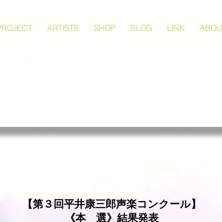
PROJECT
ARTISTS
SHOP
BLOG
LINK
ABOU
FARO1F, 2-15-5 Minami-Aoyama, Minato-k
bring high-quality art closer
0062
e manage performance
Tel. 03-6403-9846 Fax. 03-6403-9847
nd production, publish
, and distribute video.
E-mail: info ♪ arioso.co.jp
※ Please change ♪
https://www.arioso.co.jp
【第３回平
井康三郎声楽コンクール】
《本 選》結果発表