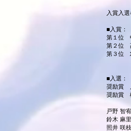
入賞入選
■入賞：
第１位 
第２位 
第３位 
■入選
奨励賞 
奨励賞 
戸野 智
鈴木 麻
照井 咲