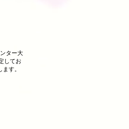
センター大
定してお
します。