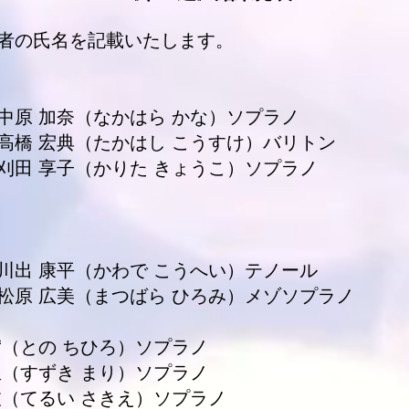
者の氏名を記載いたします。
中原 加奈（なかはら かな）ソプラノ
高橋 宏典（たかはし こうすけ）バリトン
刈田 享子（かりた きょうこ）ソプラノ
：
川出 康平（かわで こうへい）テノール
松原 広美（まつばら ひろみ）メゾソプラノ
宥（との ちひろ）ソプラノ
里（すずき まり）ソプラノ
枝（てるい さきえ）ソプラノ