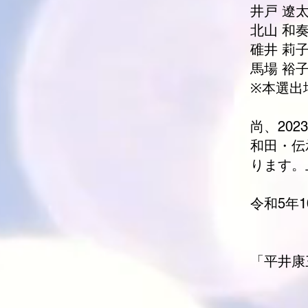
井戸 遼
北山 和
碓井 莉
馬場 裕
※本選出
尚、20
和田
・
伝
ります。
令和5年1
「平井康