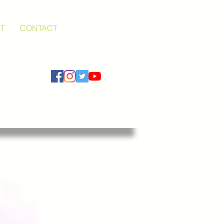
T
CONTACT
u, Tokyo 107-
 to @