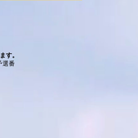
ます。
予選番