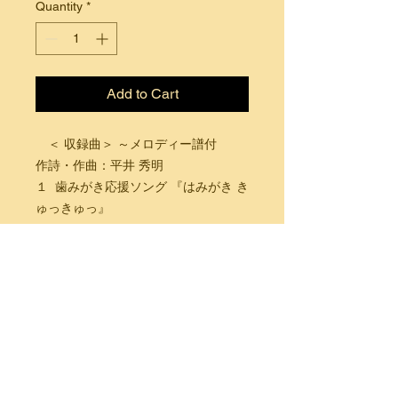
Quantity
*
Add to Cart
＜ 収録曲＞ ～メロディー譜付
作詩・作曲：平井 秀明
１ 歯みがき応援ソング 『はみがき き
ゅっきゅっ』
２ 噛み噛み応援ソング 『もぐもぐ ご
っくん』
※ボーナストラックとして、 ピアノ
伴奏のみの
カラオケ版も収録