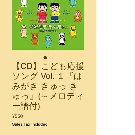
【CD】こども応援
ソング Vol. １『は
みがき きゅっ き
ゅっ』(～メロディ
ー譜付)
Price
¥550
Sales Tax Included