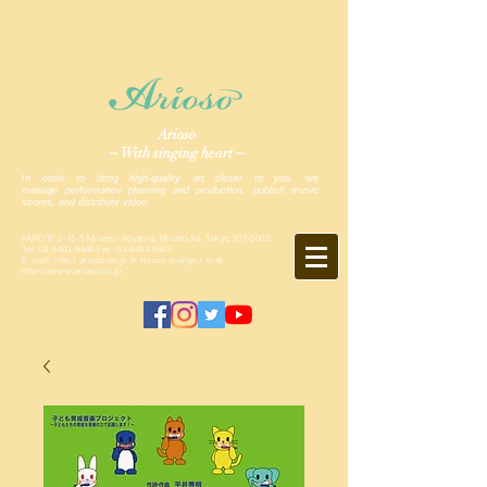
Arioso
~ With singing heart ~
In order to bring high-quality art closer to you, we
manage performance planning and production, publish music
scores, and distribute video.
FARO1F, 2-15-5 Minami-Aoyama, Minato-ku, Tokyo
107-0062
Tel.
03-6403-9846
Fax.
03-6403-9847
E-mail: info ♪ arioso.co.jp
※ Please change ♪ to @
https://www.arioso.co.jp