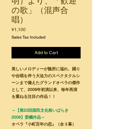
明）より、「歓迎
の歌」（混声合
唱）
Price
¥1,100
Sales Tax Included
Add to Cart
美しいメロディーが髄所に溢れ、踊り
や合唱を伴う大迫力のスペクタクルシ
ーンまで備えたグランドオペラの傑作
として、2008年初演以来、毎年再演
を重ねる注目の作品！！
～【第23回国民文化祭いばらき
2008】委嘱作品～
オペラ『小町百年の恋』（全３幕）