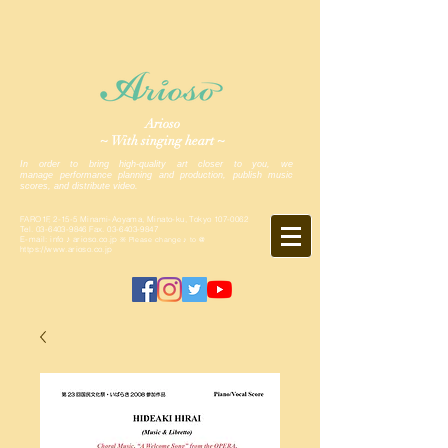
Arioso
~ With singing heart ~
In order to bring high-quality art closer to you, we
manage performance planning and production, publish music
scores, and distribute video.
FARO1F, 2-15-5 Minami-Aoyama, Minato-ku, Tokyo
107-0062
Tel.
03-6403-9846
Fax.
03-6403-9847
E-mail: info ♪ arioso.co.jp
※ Please change ♪ to @
https://www.arioso.co.jp