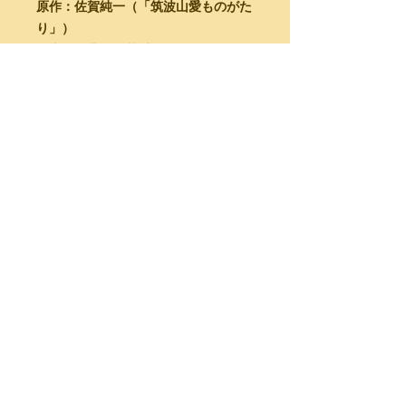
原作：佐賀純一（「筑波山愛ものがた
り」）
台本・作曲：平井秀明
”クライマックスでのテーマの回想は
実に感動的”​
“大スペクタクルを形成・・・ダイナ
ミックで妖艶なバレエが魅せた”​
“重厚な書法・・・ダイナミックなバ
レエまで加えたグランドオペラ
『音楽現代 （日本）』
★平井秀明オペラ三部作：
紹介ページ
※税込み1,100円