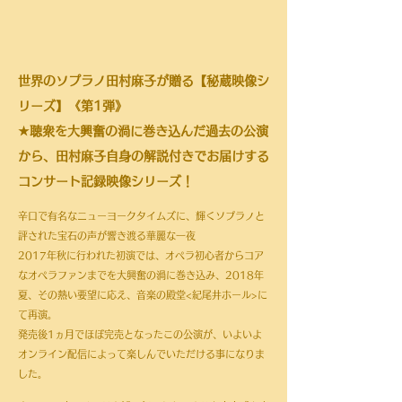
世界のソプラノ田村麻子が贈る【秘蔵映像シ
リーズ】《第1弾》
★聴衆を大興奮の渦に巻き込んだ過去の公演
から、田村麻子自身の解説付きでお届けする
コンサート記録映像シリーズ！
辛口で有名なニューヨークタイムズに、輝くソプラノと
評された宝石の声が響き渡る華麗な一夜
2017年秋に行われた初演では、オペラ初心者からコア
なオペラファンまでを大興奮の渦に巻き込み、2018年
夏、その熱い要望に応え、音楽の殿堂<紀尾井ホール>に
て再演。
発売後1ヵ月でほぼ完売となったこの公演が、いよいよ
オンライン配信によって楽しんでいただける事になりま
した。