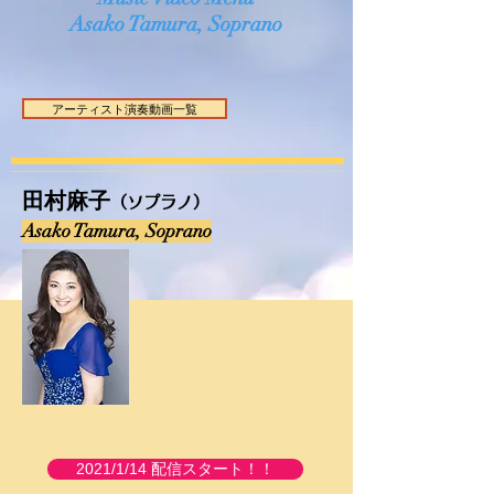
​Asako Tamura, Soprano
アーティスト演奏動画一覧
田村麻子
（ソプラノ）
Asako Tamura, Soprano
2021/1/14 配信スタート！！