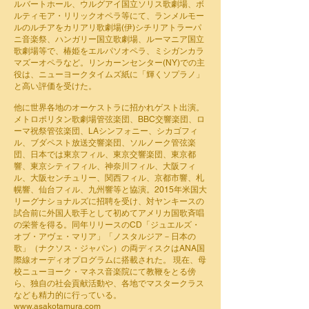
ルバートホール、ウルグアイ国立ソリス歌劇場、ボ
ルティモア・リリックオペラ等にて、ランメルモー
ルのルチアをカリアリ歌劇場(伊)シチリアトラーパ
ニ音楽祭、ハンガリー国立歌劇場、ルーマニア国立
歌劇場等で、椿姫をエルパソオペラ、ミシガンカラ
マズーオペラなど。リンカーンセンター(NY)での主
役は、ニューヨークタイムズ紙に「輝くソプラノ」
と高い評価を受けた。
他に世界各地のオーケストラに招かれゲスト出演。
メトロポリタン歌劇場管弦楽団、BBC交響楽団、ロ
ーマ祝祭管弦楽団、LAシンフォニー、シカゴフィ
ル、ブダペスト放送交響楽団、ソルノーク管弦楽
団、日本では東京フィル、東京交響楽団、東京都
響、東京シティフィル、神奈川フィル、大阪フィ
ル、大阪センチュリー、関西フィル、京都市響、札
幌響、仙台フィル、九州響等と協演。2015年米国大
リーグナショナルズに招聘を受け、対ヤンキースの
試合前に外国人歌手として初めてアメリカ国歌斉唱
の栄誉を得る。同年リリースのCD「ジュエルズ・
オブ・アヴェ・マリア」「ノスタルジア－日本の
歌」（ナクソス・ジャパン）の両ディスクはANA国
際線オーディオプログラムに搭載された。 現在、母
校ニューヨーク・マネス音楽院にて教鞭をとる傍
ら、独自の社会貢献活動や、各地でマスタークラス
なども精力的に行っている。
www.asakotamura.com