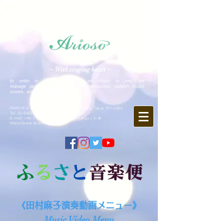
Arioso
~ With singing heart ~
In order to bring high-quality art closer to you, we
manage performance planning and production, publish music
scores, and distribute video.
FARO1F, 2-15-5 Minami-Aoyama, Minato-ku, Tokyo
107-0062
Tel.
03-6403-9846
Fax.
03-6403-9847
E-mail: info ♪ arioso.co.jp
※ Please change ♪ to @
https://www.arioso.co.jp
《田村麻子演奏動画メニュー》
Music Video Menu