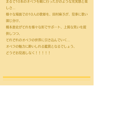
まるで10本のオペラを観に行ったかのような充実感と楽
しさ…
様々な場面での10人の歌姫を、田村麻子が、見事に歌い
演じ分け、
橋本恵史がそれを様々な形でサポート、上質な笑いを提
供しつつ、
それぞれのオペラの世界に引き込んでいく…
オペラの魅力に酔いしれる鑑賞となるでしょう、
どうぞお見逃しなく！！！！！
2021/1/14 公開！！