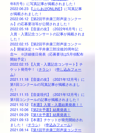
年8月号）に写真記事が掲載されました！
2022.06.23
【
ぶらあぼONLINE
】
に写真記事
が掲載されました
！
2022.06.12
【第2回平井康三郎声楽コンクー
ル】の応募要項等が公開されました
！
2022.05.18
【音楽の友】（2022年6月号）に
入賞・入選記念コンサートの記事が掲載されま
した！
2022.02.15
【第2回平井康三郎声楽コンクー
ル】開催決定！〜平井康三郎没後20周年記
念〜
※詳細後日発表（応募要項は5月頃配布
開始予定）
2022.02.15
【入賞・入選記念コンサート】チ
ケット発売中！（
チラシ
）（
申し込みフォー
ム
）
2021.11.18
【音楽の友】（
2021年12月号）に
第1回コンクールの写真記事が掲載されまし
た！
2021.11.15
【音楽現代】（
2021年12月号）に
第1回コンクールの記事が掲載されました！
​2021.10.12
【
本選】入賞・入選結果発表！！
​2021.10.06
【
第2次予選】結果発表！
​2021.09.29
【
第1次予選】結果発表！
​2021.09.13 【本選】チケットが発売開始され
ました！（
チラシ
）（
申込みフォーム
）
2021.08.14
【
第1回平井康三郎声楽コンクー