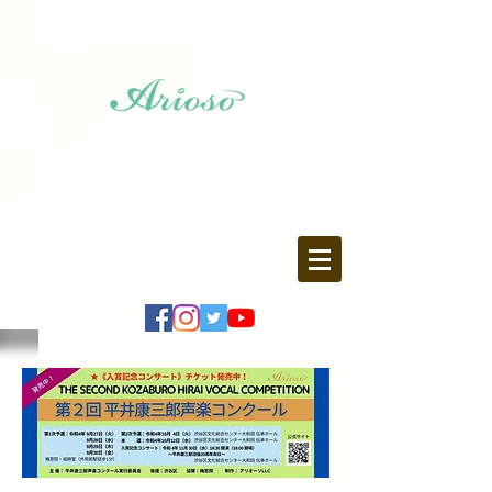
Arioso
~ With singing heart ~
In order to bring high-quality art closer to you, we
manage performance planning and production, publish music
scores, and distribute video.
FARO1F, 2-15-5 Minami-Aoyama, Minato-ku, Tokyo
107-0062
Tel.
03-6403-9846
Fax.
03-6403-9847
E-mail: info ♪ arioso.co.jp
※ Please change ♪ to @
https://www.arioso.co.jp