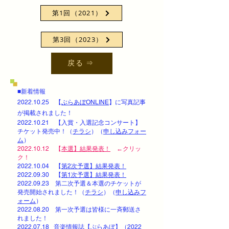
第1回（2021）
第3回（2023）
戻る ⇒
■新着情報
2022.10.25
【
ぶらあぼONLINE
】に写真記事
が掲載されました！
2022.10.21
【入賞・入選記念コンサート】
チケット発売中！（
チラシ
）（
申し込みフォー
ム
）
2022.10.12
【
本選】結果発表！
​ ←クリッ
ク！
2022.10.04
【
第2次予選】結果発表！
2022.09.30
【
第1次予選】結果発表！
​
2022.09.23
第二次予選＆本選のチケットが
発売開始されました！（
チラシ
）（
申し込みフ
ォーム
）
2022.08.20
第一次予選は皆様に一斉郵送さ
れました！
2022.07.18
音楽情報誌
【
ぶらあぼ
】（2022